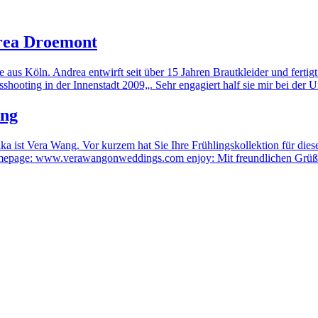
drea Droemont
 aus Köln. Andrea entwirft seit über 15 Jahren Brautkleider und fertig
shooting in der Innenstadt 2009„. Sehr engagiert half sie mir bei der
ang
 ist Vera Wang. Vor kurzem hat Sie Ihre Frühlingskollektion für diese
r Homepage: www.verawangonweddings.com enjoy: Mit freundlichen Grü