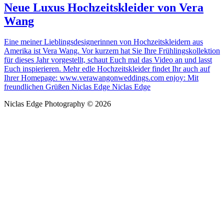
Neue Luxus Hochzeitskleider von Vera
Wang
Eine meiner Lieblingsdesignerinnen von Hochzeitskleidern aus
Amerika ist Vera Wang. Vor kurzem hat Sie Ihre Frühlingskollektion
für dieses Jahr vorgestellt, schaut Euch mal das Video an und lasst
Euch inspierieren. Mehr edle Hochzeitskleider findet Ihr auch auf
Ihrer Homepage: www.verawangonweddings.com enjoy: Mit
freundlichen Grüßen Niclas Edge Niclas Edge
Niclas Edge Photography © 2026