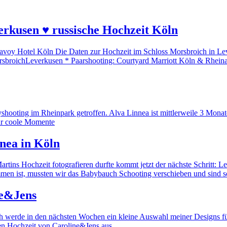
erkusen ♥ russische Hochzeit Köln
avoy Hotel Köln Die Daten zur Hochzeit im Schloss Morsbroich in Lev
rsbroichLeverkusen * Paarshooting: Courtyard Marriott Köln & Rheina
ooting im Rheinpark getroffen. Alva Linnea ist mittlerweile 3 Monate a
ehr coole Momente
nea in Köln
artins Hochzeit fotografieren durfte kommt jetzt der nächste Schritt:
mmen ist, mussten wir das Babybauch Schooting verschieben und sind
ne&Jens
ch werde in den nächsten Wochen ein kleine Auswahl meiner Designs fü
önen Hochzeit von Caroline&Jens aus