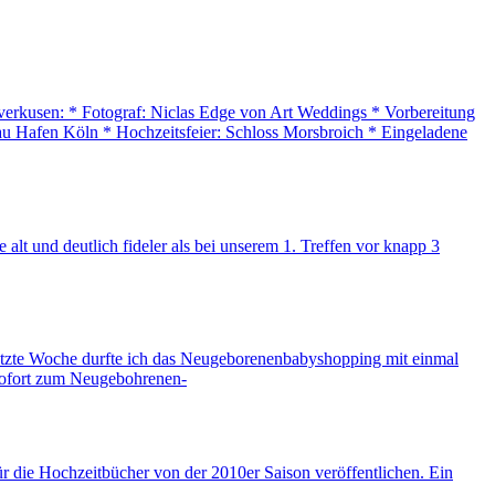
erkusen: * Fotograf: Niclas Edge von Art Weddings * Vorbereitung
u Hafen Köln * Hochzeitsfeier: Schloss Morsbroich * Eingeladene
lt und deutlich fideler als bei unserem 1. Treffen vor knapp 3
 Letzte Woche durfte ich das Neugeborenenbabyshopping mit einmal
 sofort zum Neugebohrenen-
r die Hochzeitbücher von der 2010er Saison veröffentlichen. Ein