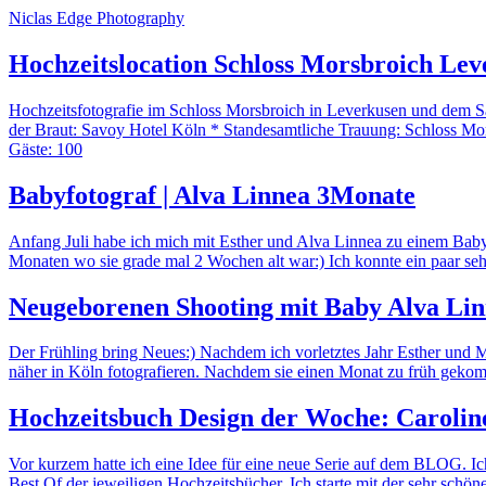
Niclas Edge Photography
Hochzeitslocation Schloss Morsbroich Lev
Hochzeitsfotografie im Schloss Morsbroich in Leverkusen und dem S
der Braut: Savoy Hotel Köln * Standesamtliche Trauung: Schloss Mo
Gäste: 100
Babyfotograf | Alva Linnea 3Monate
Anfang Juli habe ich mich mit Esther und Alva Linnea zu einem Babysh
Monaten wo sie grade mal 2 Wochen alt war:) Ich konnte ein paar s
Neugeborenen Shooting mit Baby Alva Lin
Der Frühling bring Neues:) Nachdem ich vorletztes Jahr Esther und M
näher in Köln fotografieren. Nachdem sie einen Monat zu früh geko
Hochzeitsbuch Design der Woche: Caroli
Vor kurzem hatte ich eine Idee für eine neue Serie auf dem BLOG. I
Best Of der jeweiligen Hochzeitsbücher. Ich starte mit der sehr sch